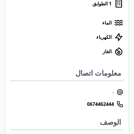
1
الطوابق
الماء
الكهرباء
الغاز
معلومات اتصال
-
0674462444
الوصف